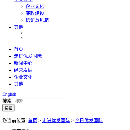
企业文化
廉政建设
信访意见箱
其他
首页
走进优发国际
新闻中心
经营发展
企业文化
其他
English
搜索
您当前位置:
首页
>
走进优发国际
>
今日优发国际