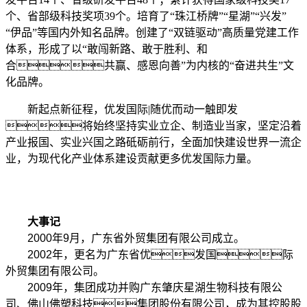
个、省部级科技奖项39个。培育了“珠江桥牌”“星湖”“兴发”
“伊品”等国内外知名品牌。创建了“双链驱动”高质量党建工作
体系，形成了以“敢闯新路、敢于胜利、和
合共赢、感恩向善”为内核的“奋进共生”文
化品牌。
新起点新征程，优发国际|随优而动一触即发
将始终坚持实业立企、制造业当家，坚定沿着
产业报国、实业兴国之路砥砺前行，全面加快建设世界一流企
业，为现代化产业体系建设贡献更多优发国际力量。
大事记
2000年9月，广东省外贸集团有限公司成立。
2002年，更名为广东省优发国际
外贸集团有限公司。
2009年，集团成功并购广东肇庆星湖生物科技有限公
司、佛山佛塑科技集团股份有限公司，成为其控股股