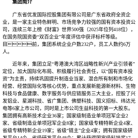
集团简介
广东省优发国际控股集团有限公司
是广东省政府全资企
业，
是一家主业特色鲜明、市场竞争力较强的国有资本投资公
司，
连续三年上榜《财富》世界500强（
2025年位列418位），
在国务院国资委“双百企业”年度评估中获评标杆等级。
目前，集团系统企业户数232户，员工人数约6万
人。
近年来，集团立足“粤港澳大湾区战略性新兴产业引领者”
定位，加大国际化布局、积极履行社会责任，以“国有资本投
资”为主责，
持续巩固提升
制造业当家、混合所有制和市场化
经营、经营国际化等核心优势，重点发展新能源新材料、生物
科技与食品健康、数字服务与供应链服务三大主业，控股了兴
发铝业、星湖科技、省广集团、佛塑科技、国义招标、纬达光
电等6家上市公司，同时是上市公司生益科技的第一大股东。
集团拥有高新技术企业36家；国家级制造业单项冠军企业2
家、省级制造业单项冠军企业8家；国家级专精特新企业4家、
省级专精特新企业19家；省级“链主”企业4家；拥有国家级研
发平台14个、省级研发平台48个；累计获得国家级科技奖17