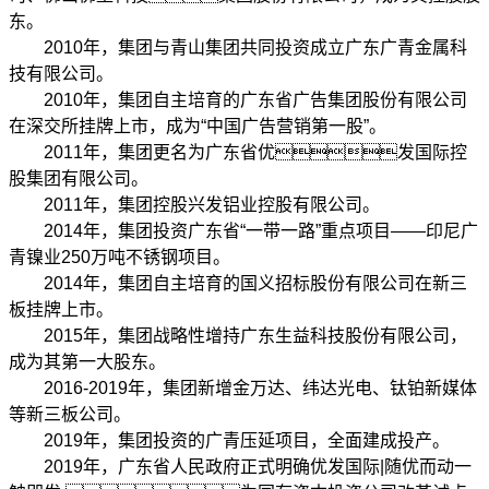
东。
2010年，集团与青山集团共同投资成立广东广青金属科
技有限公司。
2010年，集团自主培育的广东省广告集团股份有限公司
在深交所挂牌上市，成为“中国广告营销第一股”。
2011年，集团更名为广东省优发国际控
股集团有限公司。
2011年，集团控股兴发铝业控股有限公司。
2014年，集团投资广东省“一带一路”重点项目——印尼广
青镍业250万吨不锈钢项目。
2014年，集团自主培育的国义招标股份有限公司在新三
板挂牌上市。
2015年，集团战略性增持广东生益科技股份有限公司，
成为其第一大股东。
2016-2019年，集团新增金万达、纬达光电、钛铂新媒体
等新三板公司。
2019年，集团投资的广青压延项目，全面建成投产。
2019年，广东省人民政府正式明确优发国际|随优而动一