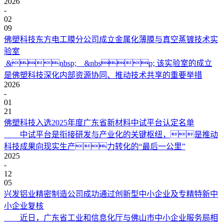
2026
-
02
09
佛塑科技东方电工膜分公司成立金属化薄膜与真空蒸镀技术实
验室
&nbsp; &nbsp; 该实验室的成立
是佛塑科技深化内部资源协同、推动技术共享的重要举措
2026
-
01
21
佛塑科技入选2025年度广东省新材料中试平台认定名单
中试平台是衔接研发与产业化的关键枢纽，是推动
科技成果向现实生产力转化的“最后一公里”
2025
-
12
05
兴发铝业精密制造公司成功通过创新型中小企业及专精特新中
小企业复核
近日，广东省工业和信息化厅与佛山市中小企业服务局相