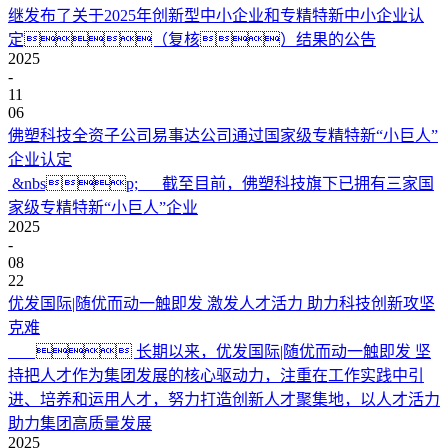
继发布了关于2025年创新型中小企业和专精特新中小企业认
定（复核）结果的公告
2025
-
11
06
佛塑科技全资子公司易事达公司通过国家级专精特新“小巨人”
企业认定
&nbsp; 截至目前，佛塑科技旗下已拥有三家国
家级专精特新“小巨人”企业
2025
-
08
22
优发国际|随优而动一触即发 激发人才活力 助力科技创新攻坚
克难
 长期以来，优发国际|随优而动一触即发 坚
持把人才作为集团发展的核心驱动力，注重在工作实践中引
进、培养和运用人才，努力打造创新人才聚集地，以人才活力
助力集团高质量发展
2025