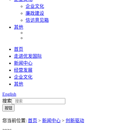
企业文化
廉政建设
信访意见箱
其他
首页
走进优发国际
新闻中心
经营发展
企业文化
其他
English
搜索
您当前位置:
首页
>
新闻中心
>
创新驱动