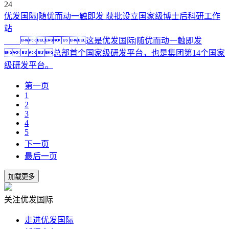
24
优发国际|随优而动一触即发 获批设立国家级博士后科研工作
站
这是优发国际|随优而动一触即发
总部首个国家级研发平台，也是集团第14个国家
级研发平台。
第一页
1
2
3
4
5
下一页
最后一页
关注优发国际
走进优发国际