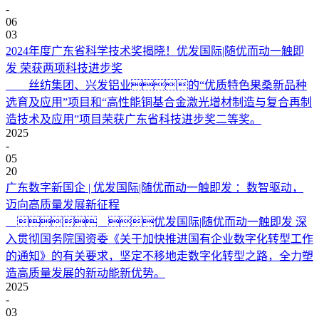
-
06
03
2024年度广东省科学技术奖揭晓！优发国际|随优而动一触即
发 荣获两项科技进步奖
丝纺集团、兴发铝业的“优质特色果桑新品种
选育及应用”项目和“高性能铜基合金激光增材制造与复合再制
造技术及应用”项目荣获广东省科技进步奖二等奖。
2025
-
05
20
广东数字新国企 | 优发国际|随优而动一触即发 ：数智驱动，
迈向高质量发展新征程
 优发国际|随优而动一触即发 深
入贯彻国务院国资委《关于加快推进国有企业数字化转型工作
的通知》的有关要求，坚定不移地走数字化转型之路，全力塑
造高质量发展的新动能新优势。
2025
-
03